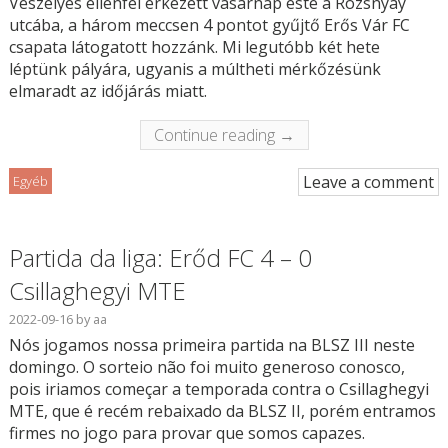
Veszélyes ellenfél érkezett vasárnap este a Rozsnyay
utcába, a három meccsen 4 pontot gyűjtő Erős Vár FC
csapata látogatott hozzánk. Mi legutóbb két hete
léptünk pályára, ugyanis a múltheti mérkőzésünk
elmaradt az időjárás miatt.
Continue reading →
Leave a comment
Egyéb
Partida da liga: Erőd FC 4 – 0
Csillaghegyi MTE
2022-09-16
by
aa
Nós jogamos nossa primeira partida na BLSZ III neste
domingo. O sorteio não foi muito generoso conosco,
pois iriamos começar a temporada contra o Csillaghegyi
MTE, que é recém rebaixado da BLSZ II, porém entramos
firmes no jogo para provar que somos capazes.