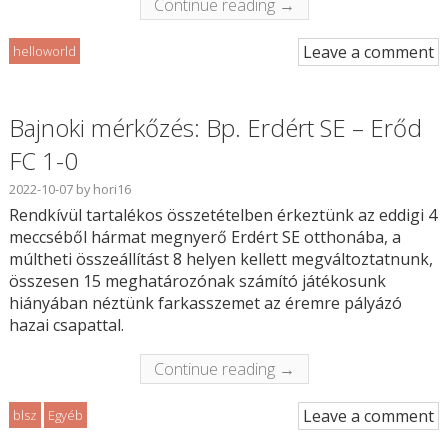
Continue reading →
Leave a comment
helloworld
Bajnoki mérkőzés: Bp. Erdért SE – Erőd
FC 1-0
2022-10-07
by
hori16
Rendkívül tartalékos összetételben érkeztünk az eddigi 4
meccséből hármat megnyerő Erdért SE otthonába, a
múltheti összeállítást 8 helyen kellett megváltoztatnunk,
összesen 15 meghatározónak számító játékosunk
hiányában néztünk farkasszemet az éremre pályázó
hazai csapattal.
Continue reading →
Leave a comment
blsz
Egyéb