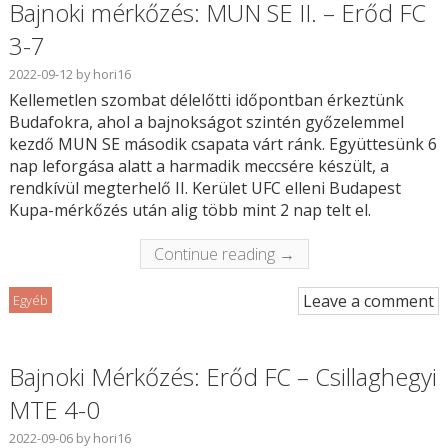
Bajnoki mérkőzés: MUN SE II. – Erőd FC
3-7
2022-09-12
by
hori16
Kellemetlen szombat délelőtti időpontban érkeztünk
Budafokra, ahol a bajnokságot szintén győzelemmel
kezdő MUN SE második csapata várt ránk. Együttesünk 6
nap leforgása alatt a harmadik meccsére készült, a
rendkívül megterhelő II. Kerület UFC elleni Budapest
Kupa-mérkőzés után alig több mint 2 nap telt el.
Continue reading →
Leave a comment
Egyéb
Bajnoki Mérkőzés: Erőd FC – Csillaghegyi
MTE 4-0
2022-09-06
by
hori16