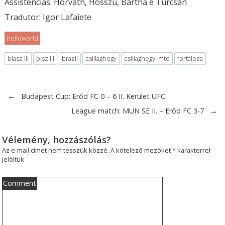
Assistências: Horváth, Hosszú, Bartha e Turcsán
Tradutor: Igor Lafaiete
helloworld
blasz iii
blsz iii
brazil
csillaghegy
csillaghegyi mte
fortaleza
←
Budapest Cup: Erőd FC 0 – 6 II. Kerület UFC
→
League match: MUN SE II. – Erőd FC 3-7
Vélemény, hozzászólás?
Az e-mail címet nem tesszük közzé.
A kötelező mezőket
*
karakterrel
jelöltük
Comment