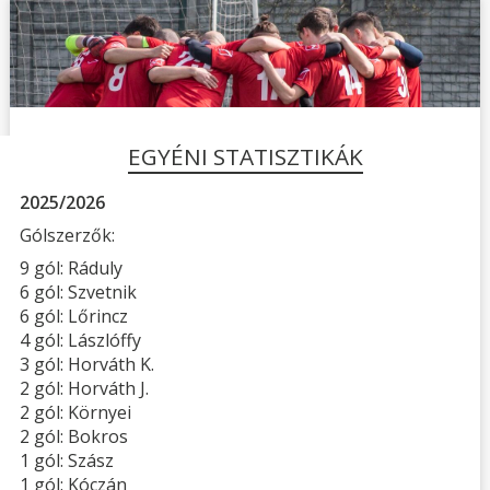
EGYÉNI STATISZTIKÁK
2025/2026
Gólszerzők:
9 gól: Ráduly
6 gól: Szvetnik
6 gól: Lőrincz
4 gól: Lászlóffy
3 gól: Horváth K.
2 gól: Horváth J.
2 gól: Környei
2 gól: Bokros
1 gól: Szász
1 gól: Kóczán