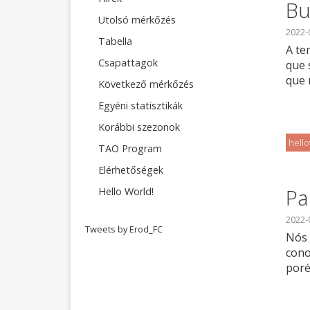
Bu
Utolsó mérkőzés
2022-
Tabella
A te
Csapattagok
que 
que 
Következő mérkőzés
Egyéni statisztikák
Korábbi szezonok
hell
TAO Program
Elérhetőségek
Pa
Hello World!
2022-
Tweets by Erod_FC
Nós 
cono
poré