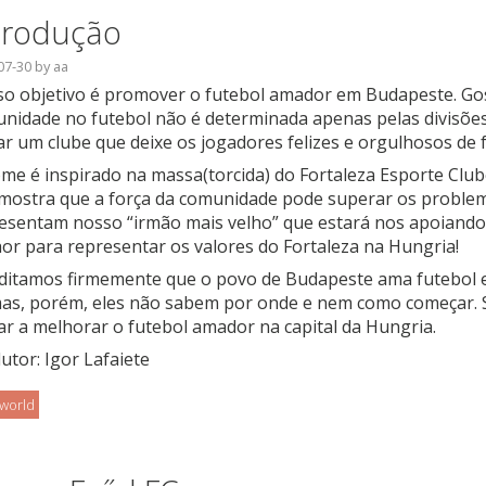
trodução
07-30
by
aa
o objetivo é promover o futebol amador em Budapeste. Gos
nidade no futebol não é determinada apenas pelas divisões 
iar um clube que deixe os jogadores felizes e orgulhosos de 
me é inspirado na massa(torcida) do Fortaleza Esporte Club
mostra que a força da comunidade pode superar os problem
esentam nosso “irmão mais velho” que estará nos apoiando
or para representar os valores do Fortaleza na Hungria!
ditamos firmemente que o povo de Budapeste ama futebol e
as, porém, eles não sabem por onde e nem como começar.
ar a melhorar o futebol amador na capital da Hungria.
utor: Igor Lafaiete
oworld