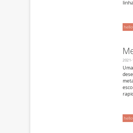
linh
hell
Me
2021-
Uma 
dese
meta
esco
rapi
hell