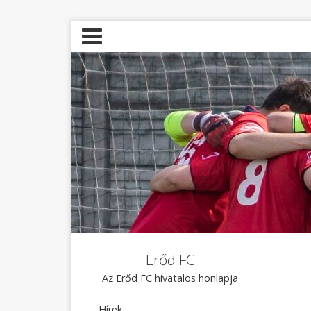
Erőd FC
Az Erőd FC hivatalos honlapja
Hírek