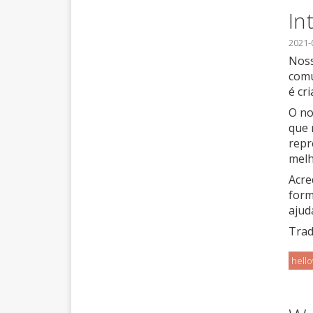
In
2021-
Noss
comu
é cr
O no
que 
repr
melh
Acre
form
ajud
Trad
hell