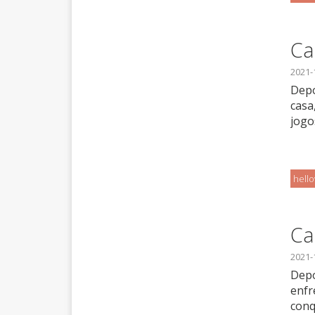
Ca
2021-
Depo
casa
jogo
hell
Ca
2021-
Depo
enfr
conq