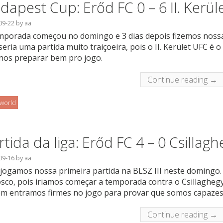
dapest Cup: Erőd FC 0 – 6 II. Kerül
09-22
by
aa
mporada começou no domingo e 3 dias depois fizemos nossa
seria uma partida muito traiçoeira, pois o II. Kerület UFC é 
nos preparar bem pro jogo.
Continue reading →
oworld
rtida da liga: Erőd FC 4 – 0 Csillag
09-16
by
aa
jogamos nossa primeira partida na BLSZ III neste domingo.
sco, pois iriamos começar a temporada contra o Csillaghegy
m entramos firmes no jogo para provar que somos capazes
Continue reading →