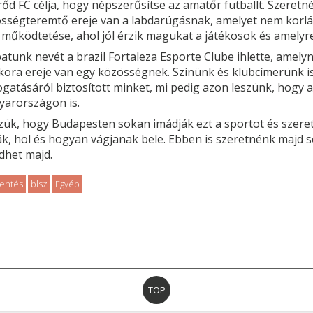
rőd FC célja, hogy népszerűsítse az amatőr futballt. Szere
sségteremtő ereje van a labdarúgásnak, amelyet nem korlát
 működtetése, ahol jól érzik magukat a játékosok és amelyr
atunk nevét a brazil Fortaleza Esporte Clube ihlette, amely
ora ereje van egy közösségnek. Színünk és klubcímerünk is 
gatásáról biztosított minket, mi pedig azon leszünk, hogy a
arországon is.
zük, hogy Budapesten sokan imádják ezt a sportot és szer
ák, hol és hogyan vágjanak bele. Ebben is szeretnénk majd se
ődhet majd.
lentés
blsz
Egyéb
TOP