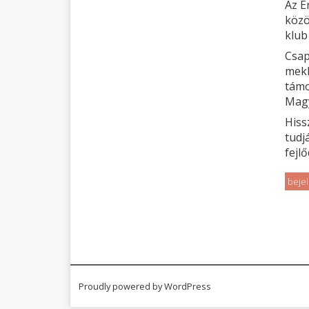
Az E
közö
klub
Csap
mekk
támo
Magy
Hiss
tudj
fejl
beje
Proudly powered by WordPress