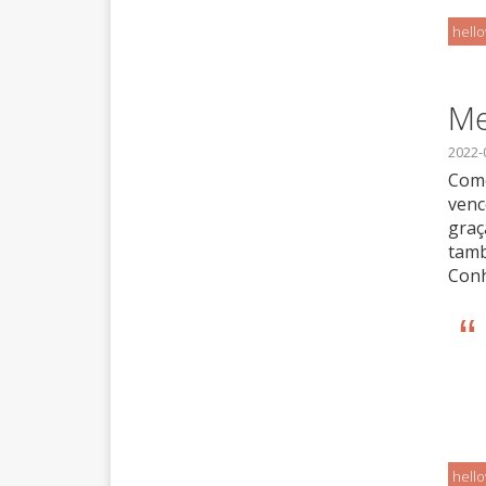
hell
Me
2022-
Como
venc
graç
tamb
Conh
hell