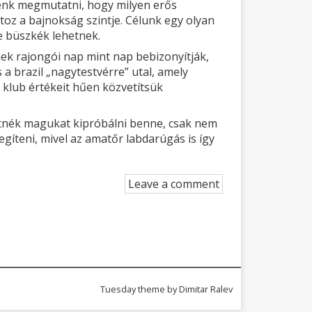
tnénk megmutatni, hogy milyen erős
oz a bajnokság szintje. Célunk egy olyan
e büszkék lehetnek.
nek rajongói nap mint nap bebizonyítják,
a brazil „nagytestvérre” utal, amely
 klub értékeit hűen közvetítsük
etnék magukat kipróbálni benne, csak nem
gíteni, mivel az amatőr labdarúgás is így
Leave a comment
Tuesday theme by
Dimitar Ralev