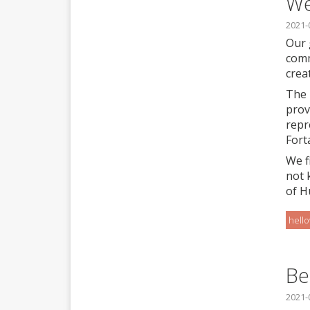
We
2021-
Our 
comm
crea
The 
prov
repr
Fort
We f
not 
of H
hell
Be
2021-