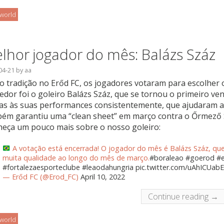
oworld
lhor jogador do mês: Balázs Száz
04-21
by
aa
 tradição no Erőd FC, os jogadores votaram para escolher 
edor foi o goleiro Balázs Száz, que se tornou o primeiro ve
as às suas performances consistentemente, que ajudaram a e
ém garantiu uma “clean sheet” em março contra o Őrmező S
eça um pouco mais sobre o nosso goleiro:
A votação está encerrada! O jogador do mês é Balázs Száz, qu
muita qualidade ao longo do mês de março.
#boraleao
#goerod
#e
#fortalezaesporteclube
#leaodahungria
pic.twitter.com/uAhICUab
— Erőd FC (@Erod_FC)
April 10, 2022
Continue reading →
oworld