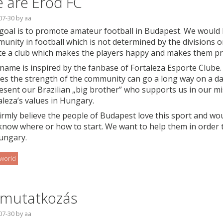
 are Erőd FC
07-30
by
aa
goal is to promote amateur football in Budapest. We would l
unity in football which is not determined by the divisions o
te a club which makes the players happy and makes them pro
name is inspired by the fanbase of Fortaleza Esporte Clube.
es the strength of the community can go a long way on a da
esent our Brazilian „big brother” who supports us in our mi
aleza’s values in Hungary.
irmly believe the people of Budapest love this sport and woul
know where or how to start. We want to help them in order t
ungary.
oworld
mutatkozás
07-30
by
aa