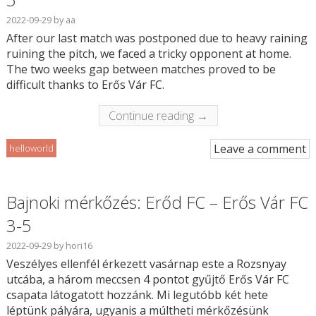
2022-09-29
by
aa
After our last match was postponed due to heavy raining
ruining the pitch, we faced a tricky opponent at home.
The two weeks gap between matches proved to be
difficult thanks to Erős Vár FC.
Continue reading →
Leave a comment
helloworld
Bajnoki mérkőzés: Erőd FC – Erős Vár FC
3-5
2022-09-29
by
hori16
Veszélyes ellenfél érkezett vasárnap este a Rozsnyay
utcába, a három meccsen 4 pontot gyűjtő Erős Vár FC
csapata látogatott hozzánk. Mi legutóbb két hete
léptünk pályára, ugyanis a múltheti mérkőzésünk