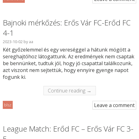
Bajnoki mérkőzés: Erős Vár FC-Erőd FC
4-1
2023-10-02
by
aa
Két győzelemmel és egy vereséggel a hátunk mögött a
sereghajtóhoz látogattunk. Az eredmények nem csaptak
be bennünket, tudtuk jól, hogy jó csapattal találkozunk,
azt viszont nem sejtettük, hogy ennyire gyenge napot
fogunk ki.
Continue reading →
Leave a comment
blsz
League Match: Erőd FC – Erős Vár FC 3-
5