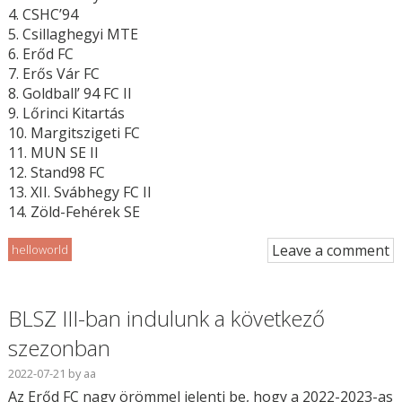
4. CSHC’94
5. Csillaghegyi MTE
6. Erőd FC
7. Erős Vár FC
8. Goldball’ 94 FC II
9. Lőrinci Kitartás
10. Margitszigeti FC
11. MUN SE II
12. Stand98 FC
13. XII. Svábhegy FC II
14. Zöld-Fehérek SE
Leave a comment
helloworld
BLSZ III-ban indulunk a következő
szezonban
2022-07-21
by
aa
Az Erőd FC nagy örömmel jelenti be, hogy a 2022-2023-as