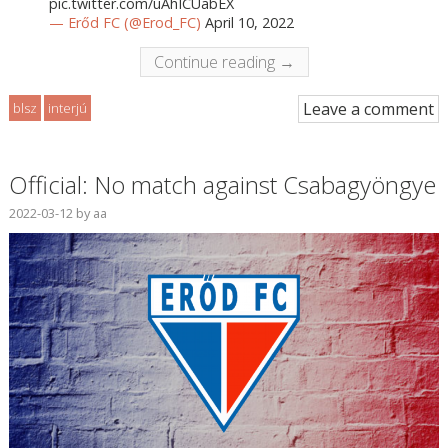
pic.twitter.com/uAhICUabEX
— Erőd FC (@Erod_FC)
April 10, 2022
Continue reading →
Leave a comment
blsz
interjú
Official: No match against Csabagyöngye
2022-03-12
by
aa