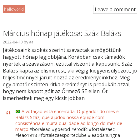
Leave a comment
helloworld
Március hónap játékosa: Száz Balázs
2022-04-13
by
aa
Játékosaink szokás szerint szavaztak a mögöttünk
hagyott hónap legjobbjára. Korábban csak támadók
nyertek a szavazáson, ezúttal viszont a kapusunk, Száz
Balázs kapta az elismerést, aki végig kiegyensúlyozott, jó
teljesítménnyel járult hozzá az eredményeinkhez. Még
egy amatőr szinten ritka eredményt is produkált azzal,
hogy nem kapott gólt az Őrmező SE ellen. Őt
ismerhetitek meg egy kicsit jobban.
A votação está encerrada! O jogador do mês é
Balázs Száz, que ajudou nossa equipe com
consistência e muita qualidade ao longo do mês de
março.
#boraleao
#goerod
#erodfc
#fortalezaec
#leão1918
#fortalezaesporteclube
#leaodahungria