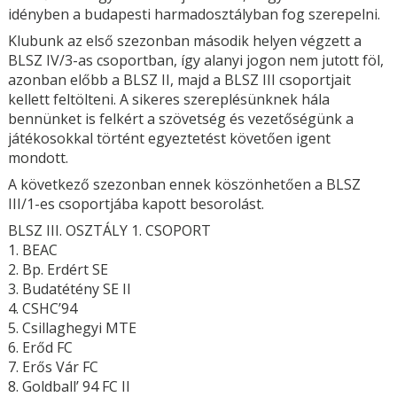
idényben a budapesti harmadosztályban fog szerepelni.
Klubunk az első szezonban második helyen végzett a
BLSZ IV/3-as csoportban, így alanyi jogon nem jutott föl,
azonban előbb a BLSZ II, majd a BLSZ III csoportjait
kellett feltölteni. A sikeres szereplésünknek hála
bennünket is felkért a szövetség és vezetőségünk a
játékosokkal történt egyeztetést követően igent
mondott.
A következő szezonban ennek köszönhetően a BLSZ
III/1-es csoportjába kapott besorolást.
BLSZ III. OSZTÁLY 1. CSOPORT
1. BEAC
2. Bp. Erdért SE
3. Budatétény SE II
4. CSHC’94
5. Csillaghegyi MTE
6. Erőd FC
7. Erős Vár FC
8. Goldball’ 94 FC II