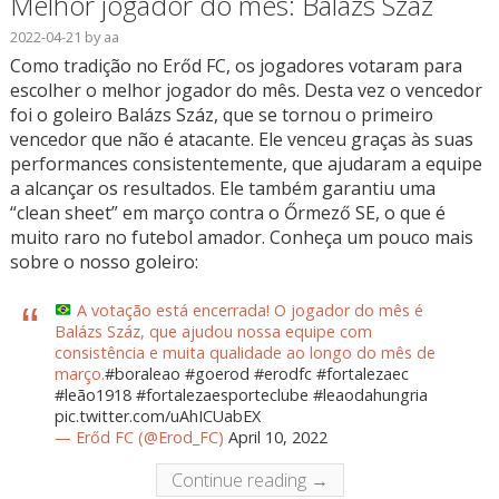
Melhor jogador do mês: Balázs Száz
2022-04-21
by
aa
Como tradição no Erőd FC, os jogadores votaram para
escolher o melhor jogador do mês. Desta vez o vencedor
foi o goleiro Balázs Száz, que se tornou o primeiro
vencedor que não é atacante. Ele venceu graças às suas
performances consistentemente, que ajudaram a equipe
a alcançar os resultados. Ele também garantiu uma
“clean sheet” em março contra o Őrmező SE, o que é
muito raro no futebol amador. Conheça um pouco mais
sobre o nosso goleiro:
A votação está encerrada! O jogador do mês é
Balázs Száz, que ajudou nossa equipe com
consistência e muita qualidade ao longo do mês de
março.
#boraleao
#goerod
#erodfc
#fortalezaec
#leão1918
#fortalezaesporteclube
#leaodahungria
pic.twitter.com/uAhICUabEX
— Erőd FC (@Erod_FC)
April 10, 2022
Continue reading →