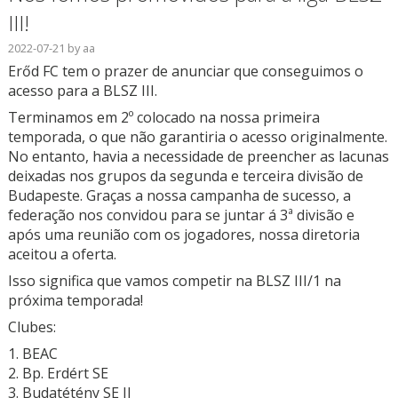
III!
2022-07-21
by
aa
Erőd FC tem o prazer de anunciar que conseguimos o
acesso para a BLSZ III.
Terminamos em 2º colocado na nossa primeira
temporada, o que não garantiria o acesso originalmente.
No entanto, havia a necessidade de preencher as lacunas
deixadas nos grupos da segunda e terceira divisão de
Budapeste. Graças a nossa campanha de sucesso, a
federação nos convidou para se juntar á 3ª divisão e
após uma reunião com os jogadores, nossa diretoria
aceitou a oferta.
Isso significa que vamos competir na BLSZ III/1 na
próxima temporada!
Clubes:
1. BEAC
2. Bp. Erdért SE
3. Budatétény SE II