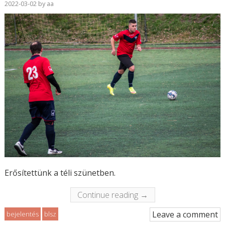
2022-03-02
by
aa
Erősítettünk a téli szünetben.
Continue reading →
Leave a comment
bejelentés
blsz