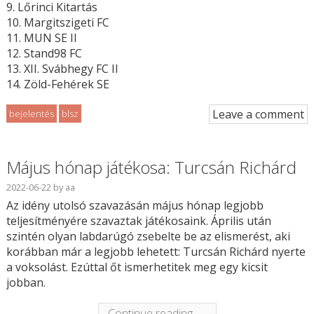
9. Lőrinci Kitartás
10. Margitszigeti FC
11. MUN SE II
12. Stand98 FC
13. XII. Svábhegy FC II
14. Zöld-Fehérek SE
Leave a comment
bejelentés
blsz
Május hónap játékosa: Turcsán Richárd
2022-06-22
by
aa
Az idény utolsó szavazásán május hónap legjobb
teljesítményére szavaztak játékosaink. Április után
szintén olyan labdarúgó zsebelte be az elismerést, aki
korábban már a legjobb lehetett: Turcsán Richárd nyerte
a voksolást. Ezúttal őt ismerhetitek meg egy kicsit
jobban.
Continue reading →