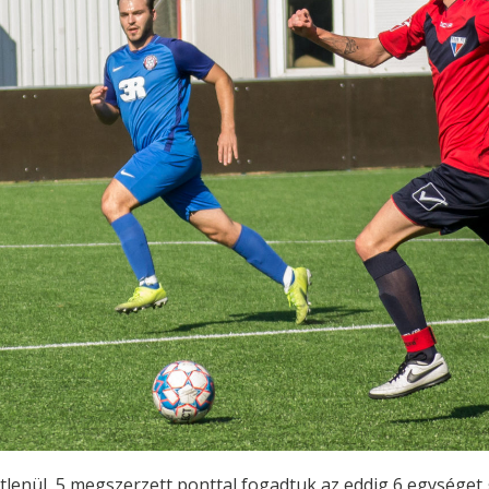
tlenül, 5 megszerzett ponttal fogadtuk az eddig 6 egységet