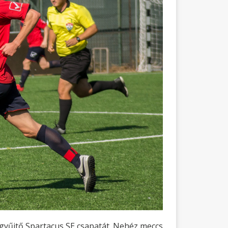
 gyűjtő Spartacus SE csapatát. Nehéz meccs