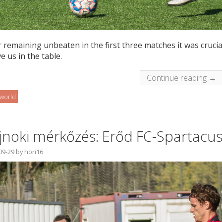
r remaining unbeaten in the first three matches it was crucia
e us in the table.
Continue reading →
oworld
jnoki mérkőzés: Erőd FC-Spartacus
09-29
by
hori16