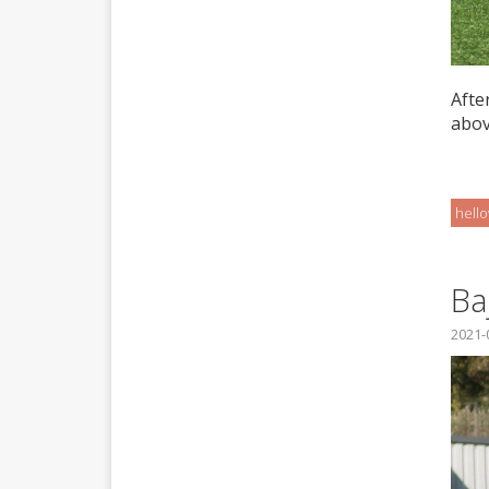
Afte
abov
hell
Ba
2021-