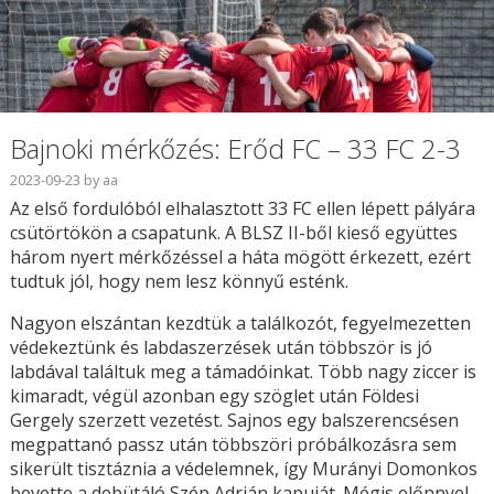
Bajnoki mérkőzés: Erőd FC – 33 FC 2-3
2023-09-23
by
aa
Az első fordulóból elhalasztott 33 FC ellen lépett pályára
csütörtökön a csapatunk. A BLSZ II-ből kieső együttes
három nyert mérkőzéssel a háta mögött érkezett, ezért
tudtuk jól, hogy nem lesz könnyű esténk.
Nagyon elszántan kezdtük a találkozót, fegyelmezetten
védekeztünk és labdaszerzések után többször is jó
labdával találtuk meg a támadóinkat. Több nagy ziccer is
kimaradt, végül azonban egy szöglet után Földesi
Gergely szerzett vezetést. Sajnos egy balszerencsésen
megpattanó passz után többszöri próbálkozásra sem
sikerült tisztáznia a védelemnek, így Murányi Domonkos
bevette a debütáló Szép Adrián kapuját. Mégis előnnyel