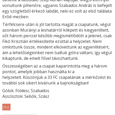
vonultunk pihenőre, ugyanis Szabados András is befejelt
egy szögletből érkező labdát, neki ez volt az első találata
Erőd-mezben.
Térfélcsere után is jól tartotta magát a csapatunk, végül
azonban Murányi a leshatárról kilépett és kiegyenlített,
sőt három perccel később megismétlődött a jelenet, csak
Fikó Krisztián értékesítette ezúttal a helyzetet. Nem
omlottunk össze, mindent elkövettünk az egyenlítésért,
ám a lehetőségeinket nem tudtuk gólra váltani, így végül
kikaptunk, de emelt fővel távozhattunk.
Összességében az a csapat kaparintotta meg a három
pontot, amelyik jobban használta ki a
helyzeteit. Köszönjük a 33 FC csapatának a mérkőzést és
további sok sikert kívánunk a bajnokságban!
Gólok: Földesi, Szabados
Asszisztok: Sebők, Szász
blsz