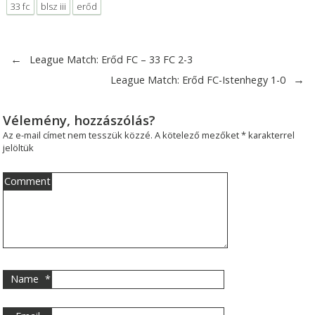
33 fc
blsz iii
erőd
←
League Match: Erőd FC – 33 FC 2-3
→
League Match: Erőd FC-Istenhegy 1-0
Vélemény, hozzászólás?
Az e-mail címet nem tesszük közzé.
A kötelező mezőket
*
karakterrel
jelöltük
Comment
Name
*