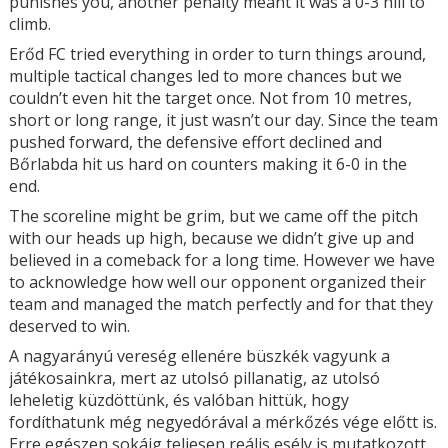
punishes you, another penalty meant it was a 0-3 hill to
climb.
Erőd FC tried everything in order to turn things around,
multiple tactical changes led to more chances but we
couldn’t even hit the target once. Not from 10 metres,
short or long range, it just wasn’t our day. Since the team
pushed forward, the defensive effort declined and
Bőrlabda hit us hard on counters making it 6-0 in the
end.
The scoreline might be grim, but we came off the pitch
with our heads up high, because we didn’t give up and
believed in a comeback for a long time. However we have
to acknowledge how well our opponent organized their
team and managed the match perfectly and for that they
deserved to win.
A nagyarányú vereség ellenére büszkék vagyunk a
játékosainkra, mert az utolsó pillanatig, az utolsó
leheletig küzdöttünk, és valóban hittük, hogy
fordíthatunk még negyedórával a mérkőzés vége előtt is.
Erre egészen sokáig teljesen reális esély is mutatkozott.