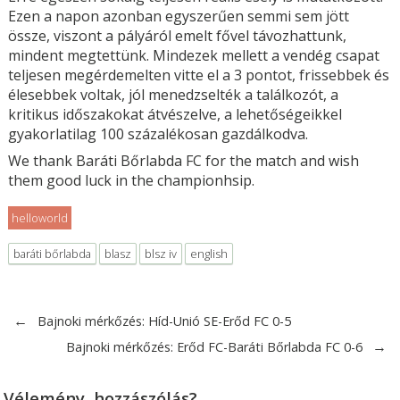
Ezen a napon azonban egyszerűen semmi sem jött
össze, viszont a pályáról emelt fővel távozhattunk,
mindent megtettünk. Mindezek mellett a vendég csapat
teljesen megérdemelten vitte el a 3 pontot, frissebbek és
élesebbek voltak, jól menedzselték a találkozót, a
kritikus időszakokat átvészelve, a lehetőségeikkel
gyakorlatilag 100 százalékosan gazdálkodva.
We thank Baráti Bőrlabda FC for the match and wish
them good luck in the championhsip.
helloworld
baráti bőrlabda
blasz
blsz iv
english
←
Bajnoki mérkőzés: Híd-Unió SE-Erőd FC 0-5
→
Bajnoki mérkőzés: Erőd FC-Baráti Bőrlabda FC 0-6
Vélemény, hozzászólás?