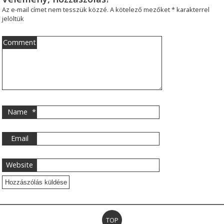
Az e-mail címet nem tesszük közzé.
A kötelező mezőket
*
karakterrel
jelöltük
Comment
Name
*
Email
Website
TOP