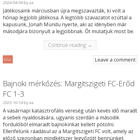
2024-04-09
by
aa
Játékosaink márciusban újra megszavazták, ki volt a
hónap legjobb játékosa. A legtöbb szavazatot ezúttal a
kapusunk, Jonah Mundu nyerte, aki az idényben már
másodjára bizonyult a legjobbnak. Őt mutatjuk most be.
Continue reading →
Leave a comment
blsz
Bajnoki mérkőzés: Margitszigeti FC-Erőd
FC 1-3
2023-10-14
by
aa
A vasárnapi katasztrofális vereség után kevés idő maradt
a sebek nyaldosására, ugyanis szerdán a második
fordulóból elmaradt bajnokinkat kellett pótolni.
Ellenfelünk ráadásul az a Margitszigeti FC volt, amely az
előző szezonban mindkétszer legyőzött bennünket.