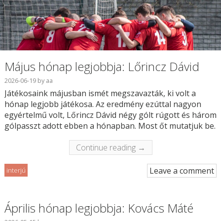
Május hónap legjobbja: Lőrincz Dávid
2026-06-19
by
aa
Játékosaink májusban ismét megszavazták, ki volt a
hónap legjobb játékosa. Az eredmény ezúttal nagyon
egyértelmű volt, Lőrincz Dávid négy gólt rúgott és három
gólpasszt adott ebben a hónapban. Most őt mutatjuk be.
Continue reading →
Leave a comment
interjú
Április hónap legjobbja: Kovács Máté