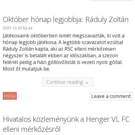
Október hónap legjobbja: Ráduly Zoltán
2025-12-22
by
aa
Játékosaink októberben ismét megszavazták, ki volt a
hónap legjobb játékosa. A legtöbb szavazatot ezúttal
Ráduly Zoltán kapta, aki az RSC elleni mérkőzésen
négyszer is betalált ebben az időszakban, a szezon
felénél pedig a házi góllövőlistát is vezeti nyolc góllal.
Most őt mutatjuk be.
Continue reading →
Leave a comment
interjú
Hivatalos közleményünk a Henger VL FC
elleni mérkőzésről