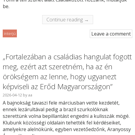
be.
Continue reading →
Leave a comment
interjú
„Fortalezában a családias hangulat fogott
meg, ezért azt szeretném, ha az én
örökségem az lenne, hogy ugyanezt
képviseli az Erőd Magyarországon”
2026-04-12
by
aa
A bajnokság tavaszi fele márciusban vette kezdetét,
ennek lezárultával pedig a brazil szurkolóknak
szerettünk volna bepillantást engedni a kulisszák mögé.
Klubunk közösségi oldalain tehették fel kérdéseiket,
amelyekre alelnökünk, egyben vezetőedzőnk, Aranyossy