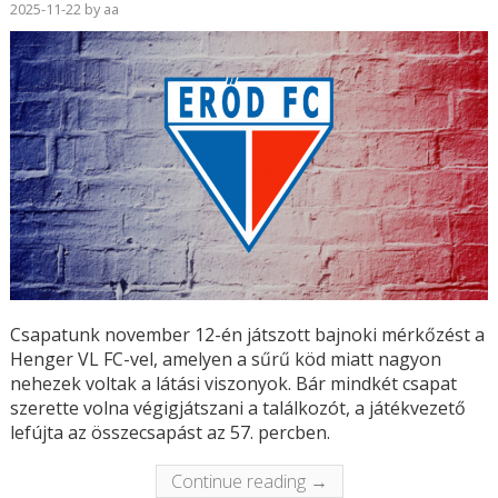
2025-11-22
by
aa
Csapatunk november 12-én játszott bajnoki mérkőzést a
Henger VL FC-vel, amelyen a sűrű köd miatt nagyon
nehezek voltak a látási viszonyok. Bár mindkét csapat
szerette volna végigjátszani a találkozót, a játékvezető
lefújta az összecsapást az 57. percben.
Continue reading →