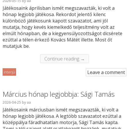
2026-05-15
by
aa
Játékosaink áprilisban ismét megszavazták, ki volt a
hónap legjobb játékosa. Rekordot jelentő kilenc
különböző játékosunk kapott szavazatot, ami jól
mutatja, hogy kevés kiemelkedő teljesítmény volt az
elmúlt hónapban, de a kiegyensúlyozottságot dicsérete
ezúttal a télen érkező Kovács Mátét illette. Most őt
mutatjuk be.
Continue reading →
Leave a comment
interjú
Március hónap legjobbja: Sági Tamás
2026-04-25
by
aa
Játékosaink márciusban ismét megszavazták, ki volt a
hónap legjobb játékosa. A legtöbb szavazatot ezúttal a
középpálya fáradhatatlan motorja, Sági Tamás kapta.
Tomi a téli szünet alatt csatlakozott hozzánk, mutatjuk