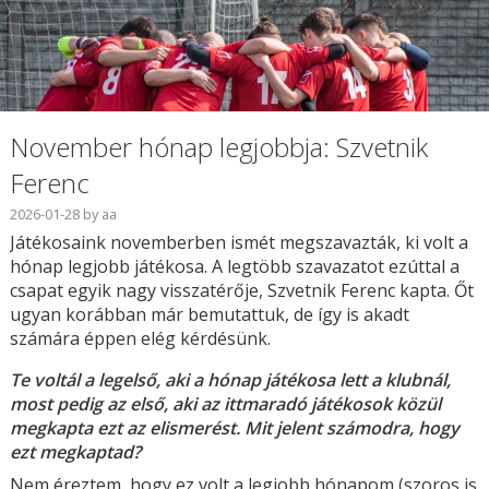
November hónap legjobbja: Szvetnik
Ferenc
2026-01-28
by
aa
Játékosaink novemberben ismét megszavazták, ki volt a
hónap legjobb játékosa. A legtöbb szavazatot ezúttal a
csapat egyik nagy visszatérője, Szvetnik Ferenc kapta. Őt
ugyan korábban már bemutattuk, de így is akadt
számára éppen elég kérdésünk.
Te voltál a legelső, aki a hónap játékosa lett a klubnál,
most pedig az első, aki az ittmaradó játékosok közül
megkapta ezt az elismerést. Mit jelent számodra, hogy
ezt megkaptad?
Nem éreztem, hogy ez volt a legjobb hónapom (szoros is