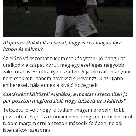
Alaposan átalakult a csapat, hogy érzed magad újra
itthon és nálunk?
Az előző válaszomat tudom csak folytatni, jó hangulat
uralkodik a csapat körül, még egy esetleges nagyobb
zakó után is. Ez ritka ilyen szinten. A játékosállományunk
nem csökken, hanem növekszik. Bevonzzuk az újabb
embereket, hála ennek a kiváló közegnek.
Csatárként költöztél Angliába, a mostani szezonban jó
pár poszton megfordultál. Hogy tetszett ez a kihívás?
Tetszett, jó volt hogy ki tudtam magam próbálni több
pozícióban. Sajnos a kondim nem a régi, de remélem utol
tudom magam érni a szezon második felében, ne adj
isten a kövi szezonra.