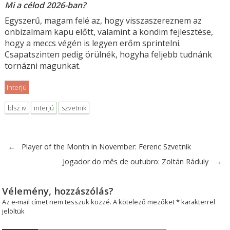
Mi a célod 2026-ban?
Egyszerű, magam felé az, hogy visszaszereznem az
önbizalmam kapu előtt, valamint a kondim fejlesztése,
hogy a meccs végén is legyen erőm sprintelni.
Csapatszinten pedig örülnék, hogyha feljebb tudnánk
tornázni magunkat.
interjú
blsz iv
interjú
szvetnik
←
Player of the Month in November: Ferenc Szvetnik
→
Jogador do mês de outubro: Zoltán Ráduly
Vélemény, hozzászólás?
Az e-mail címet nem tesszük közzé.
A kötelező mezőket
*
karakterrel
jelöltük