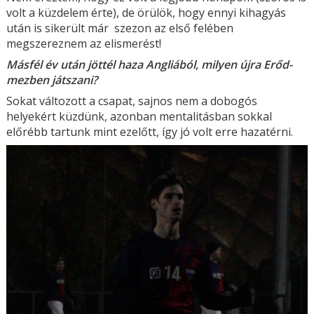
volt a küzdelem érte), de örülök, hogy ennyi kihagyás
után is sikerült már szezon az első felében
megszereznem az elismerést!
Másfél év után jöttél haza Angliából, milyen újra Erőd-
mezben játszani?
Sokat változott a csapat, sajnos nem a dobogós
helyekért küzdünk, azonban mentalitásban sokkal
előrébb tartunk mint ezelőtt, így jó volt erre hazatérni.