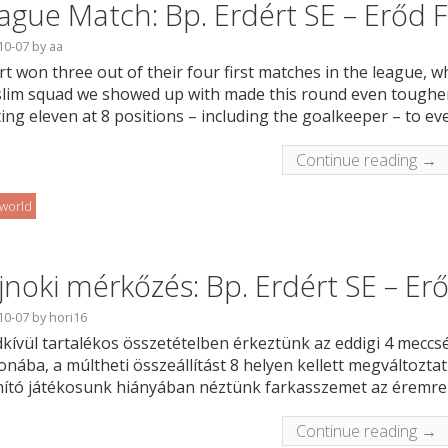
ague Match: Bp. Erdért SE – Erőd F
10-07
by
aa
rt won three out of their four first matches in the league, 
slim squad we showed up with made this round even tougher
ting eleven at 8 positions – including the goalkeeper – to ev
Continue reading →
oworld
jnoki mérkőzés: Bp. Erdért SE – Er
10-07
by
hori16
kívül tartalékos összetételben érkeztünk az eddigi 4 mecc
onába, a múltheti összeállítást 8 helyen kellett megváltoz
ító játékosunk hiányában néztünk farkasszemet az éremre p
Continue reading →