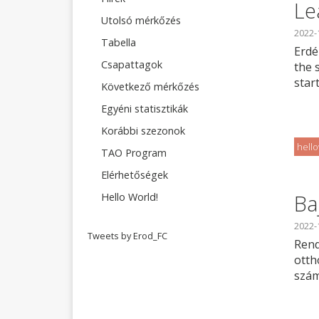
Le
Utolsó mérkőzés
2022-
Tabella
Erdé
Csapattagok
the 
star
Következő mérkőzés
Egyéni statisztikák
Korábbi szezonok
hell
TAO Program
Elérhetőségek
Ba
Hello World!
2022-
Tweets by Erod_FC
Rend
otth
szám