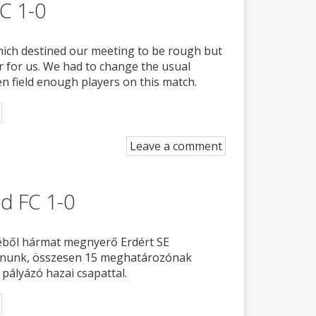
C 1-0
which destined our meeting to be rough but
 for us. We had to change the usual
en field enough players on this match.
Leave a comment
őd FC 1-0
séből hármat megnyerő Erdért SE
tatnunk, összesen 15 meghatározónak
ályázó hazai csapattal.