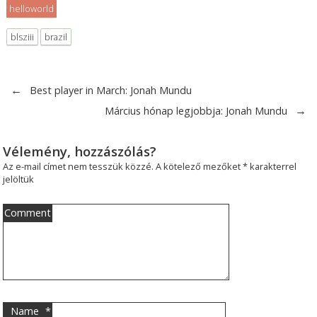
helloworld
blsziii
brazil
←
Best player in March: Jonah Mundu
→
Március hónap legjobbja: Jonah Mundu
Vélemény, hozzászólás?
Az e-mail címet nem tesszük közzé.
A kötelező mezőket
*
karakterrel
jelöltük
Comment
Name
*