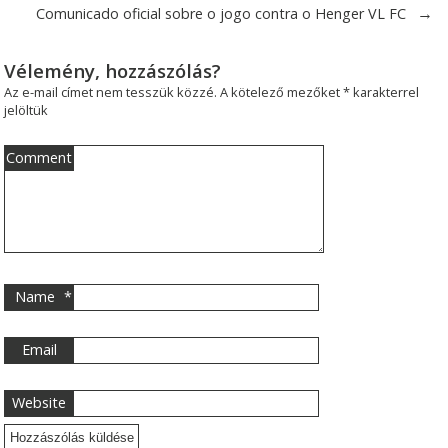
→
Comunicado oficial sobre o jogo contra o Henger VL FC
Vélemény, hozzászólás?
Az e-mail címet nem tesszük közzé.
A kötelező mezőket
*
karakterrel
jelöltük
Comment
Name
*
Email
Website