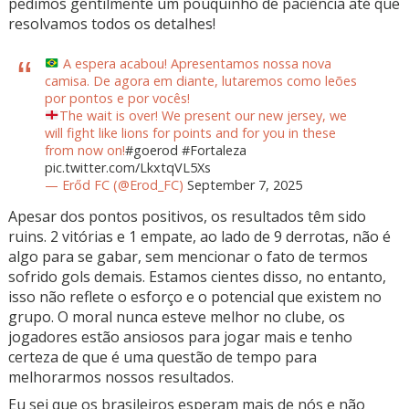
pedimos gentilmente um pouquinho de paciência até que
resolvamos todos os detalhes!
A espera acabou! Apresentamos nossa nova
camisa. De agora em diante, lutaremos como leões
por pontos e por vocês!
The wait is over! We present our new jersey, we
will fight like lions for points and for you in these
from now on!
#goerod
#Fortaleza
pic.twitter.com/LkxtqVL5Xs
— Erőd FC (@Erod_FC)
September 7, 2025
Apesar dos pontos positivos, os resultados têm sido
ruins. 2 vitórias e 1 empate, ao lado de 9 derrotas, não é
algo para se gabar, sem mencionar o fato de termos
sofrido gols demais. Estamos cientes disso, no entanto,
isso não reflete o esforço e o potencial que existem no
grupo. O moral nunca esteve melhor no clube, os
jogadores estão ansiosos para jogar mais e tenho
certeza de que é uma questão de tempo para
melhorarmos nossos resultados.
Eu sei que os brasileiros esperam mais de nós e não