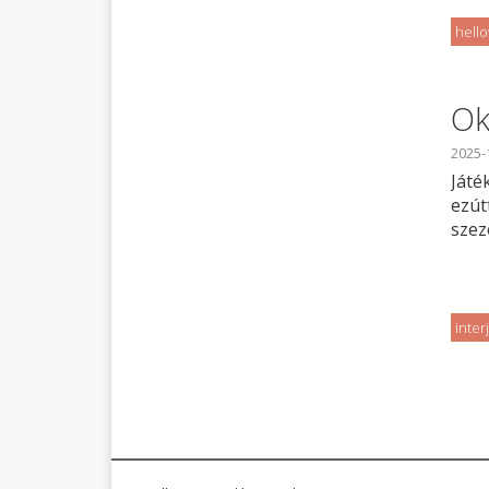
hell
Ok
2025-
Játé
ezút
szez
inter