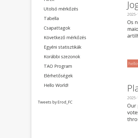
Jo
Utolsó mérkőzés
2025-
Tabella
Os n
Csapattagok
maio
arti
Következő mérkőzés
Egyéni statisztikák
Korábbi szezonok
hell
TAO Program
Elérhetőségek
Pl
Hello World!
2025-
Tweets by Erod_FC
Our 
vote
thro