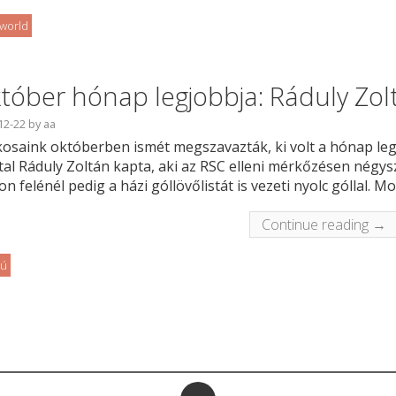
oworld
tóber hónap legjobbja: Ráduly Zol
12-22
by
aa
kosaink októberben ismét megszavazták, ki volt a hónap leg
tal Ráduly Zoltán kapta, aki az RSC elleni mérkőzésen négysz
on felénél pedig a házi góllövőlistát is vezeti nyolc góllal. M
Continue reading →
jú