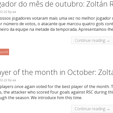
gador do mês de outubro: Zoltán 
12-22
by
aa
ossos jogadores votaram mais uma vez no melhor jogador d
r número de votos, o atacante que marcou quatro gols cont
lheiro da equipe na metade da temporada. Apresentamos-lhe
Continue reading →
oworld
ayer of the month in October: Zol
12-22
by
aa
players once again voted for the best player of the month. T
s, the attacker who scored four goals against RSC during th
ugh the season. We introduce him this time.
Continue reading →