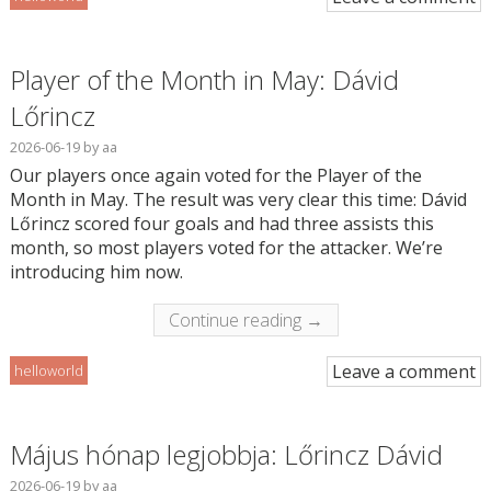
Player of the Month in May: Dávid
Lőrincz
2026-06-19
by
aa
Our players once again voted for the Player of the
Month in May. The result was very clear this time: Dávid
Lőrincz scored four goals and had three assists this
month, so most players voted for the attacker. We’re
introducing him now.
Continue reading →
Leave a comment
helloworld
Május hónap legjobbja: Lőrincz Dávid
2026-06-19
by
aa